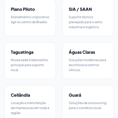
Plano Piloto
SIA / SAAN
Atendimento corporativo
Suporte técnico
ágil no centro de Brasília.
planejado para o setor
industrial e logístico.
Taguatinga
Águas Claras
Nossa sede e laboratório
Soluções modernas para
principal para suporte
escritórios e centros
local.
clínicos.
Ceilândia
Guará
Locação e manutenção
Soluções de outsourcing
de impressoras em toda a
para o comércio local.
região.